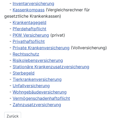
-
Inventarversicherung
-
Kassenkompass
(Vergleichsrechner für
gesetztliche Krankenkassen)
-
Krankentagegeld
-
Pferdehaftpflicht
-
PKW Versicherung
(privat)
-
Privathaftpflicht
-
Private Krankenversicherung
(Vollversicherung)
-
Rechtsschutz
-
Risikolebensversicherung
-
Stationäre Krankenzusatzversicherung
-
Sterbegeld
-
Tierkrankenversicherung
-
Unfallversicherung
-
Wohngebäudeversicherung
-
Vermögenschadenhaftpflicht
-
Zahnzusatzversicherung
Vorheriger Beitrag: Über Seel-Finanz
Zurück